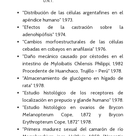
U.N.T.
"Distribución de las células argentafines en el
apéndice humano" 1,973.
"Efectos de la castración sobre la
adenohipófisis" 1,974.
"Cambios morfoestructurales de las células
cebadas en cobayos en anafilaxia" 1,976.
"Daño mecánico causado por céstodes en el
intestino de Myloibatis Chilensis Philippi, 1,982
Procedente de Huanchaco, Trujillo - Perú" 1,978.
"Almacenamiento de glucógeno en hígado de
rata" 1,978.
"Estudio histológico de los receptores de
localización en prepucio y glande humano" 1,978.
"Estudio histológico en ovarios de Brycon
Melanopterum Cope, 1,872 y Brycon
Erythropterum Cope, 1,872" 1,978.
"Primera madurez sexual del camarón de río