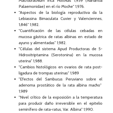
Macrobrachium inca Holthuis 1,959 (Nanantia
Palaemonidae) en el río Moche" 1,976.
"Aspectos de la biología reproductiva da la
Lebiassina Bimaculata Cuvier y Valenciennes,
1,846" 1,982.
"Cuantificación de las células cebadas en
mucosa gástrica de ratas albinas en estado de
ayuno y alimentadas" 1,982.
"Células del sistema Apud Productoras de 5-
Hidroxitriptamina (Serotonina) en la mucosa
uterina" 1,988.
"Cambios histológicos en ovarios de rata post-
ligadura de trompas uterinas" 1,989
"Efectos del Sambucus Peruviano sobre el
adenoma prostático de la rata albina macho"
1,989
"Nivel crítico de la exposición a la temperatura
para producir daño irreversible en el epitelio
seminífero de rata-ratus, Var. Albina" 1,990.